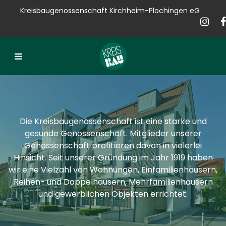
Kreisbaugenossenschaft Kirchheim-Plochingen eG
Kreisbau
Bauen
Vermieten
Verkaufen
Die Kreisbaugenossenschaft ist eine starke und
Verwalten
gesunde Genossenschaft. Mitglieder unserer
Genossenschaft profitieren davon in vielerlei
Hausservice
Hinsicht. Seit unserer Gründung im Jahr 1919 haben
wir eine Vielzahl von Wohnungen, Einfamilienhäusern,
Service
Reihen- und Doppelhäusern, Mehrfamilienhäusern
und gewerblichen Objekten errichtet.
News