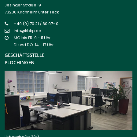
Jesinger Straße 19
73230 Kirchheim unter Teck
+49 (0) 70 21 / 80 07- 0
info@kbkp.de
MO bis FR: 9 - 11 Uhr
DI und DO: 14 - 17 Uhr
GESCHÄFTSSTELLE
PLOCHINGEN
Urbanstraße 38/1