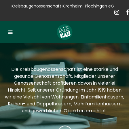
Kreisbaugenossenschaft Kirchheim-Plochingen eG
Kreisbau
Bauen
Vermieten
Verkaufen
Die Kreisbaugenossenschaft ist eine starke und
Verwalten
gesunde Genossenschaft. Mitglieder unserer
Genossenschaft profitieren davon in vielerlei
Hausservice
Hinsicht. Seit unserer Gründung im Jahr 1919 haben
wir eine Vielzahl von Wohnungen, Einfamilienhäusern,
Service
Reihen- und Doppelhäusern, Mehrfamilienhäusern
und gewerblichen Objekten errichtet.
News