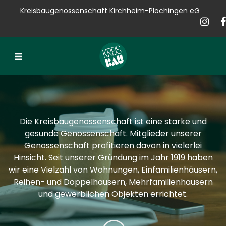
Kreisbaugenossenschaft Kirchheim-Plochingen eG
Kreisbau
Bauen
Vermieten
Verkaufen
Die Kreisbaugenossenschaft ist eine starke und
Verwalten
gesunde Genossenschaft. Mitglieder unserer
Genossenschaft profitieren davon in vielerlei
Hausservice
Hinsicht. Seit unserer Gründung im Jahr 1919 haben
wir eine Vielzahl von Wohnungen, Einfamilienhäusern,
Service
Reihen- und Doppelhäusern, Mehrfamilienhäusern
und gewerblichen Objekten errichtet.
News