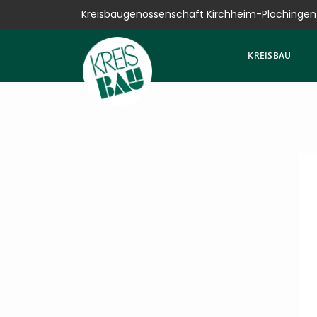
Kreisbaugenossenschaft Kirchheim-Plochingen
Kreisbau
KREISBAU
Bauen
Vermieten
Verkaufen
Verwalten
Hausservice
Service
News