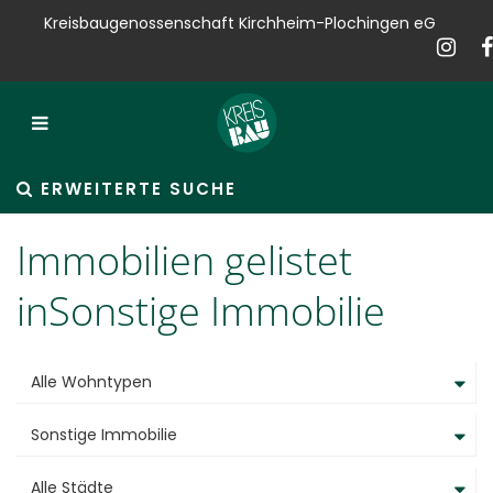
Kreisbaugenossenschaft Kirchheim-Plochingen eG
Kreisbau
Bauen
Vermieten
ERWEITERTE SUCHE
Verkaufen
Immobilien gelistet
Verwalten
inSonstige Immobilie
Hausservice
Alle Wohntypen
Service
Sonstige Immobilie
News
Alle Städte