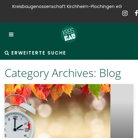
Kreisbaugenossenschaft Kirchheim-Plochingen eG
Kreisbau
Bauen
Vermieten
ERWEITERTE SUCHE
Verkaufen
Category Archives:
Blog
Verwalten
Hausservice
Service
News