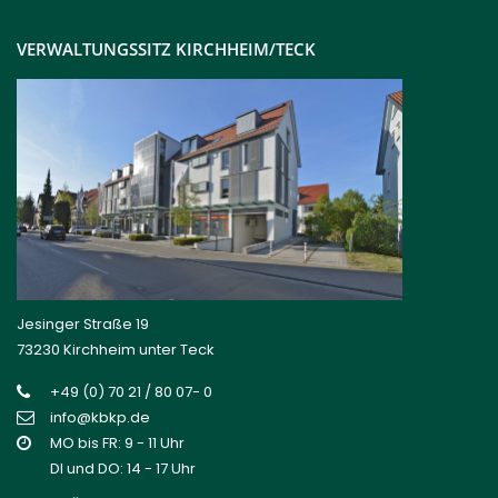
VERWALTUNGSSITZ KIRCHHEIM/TECK
Jesinger Straße 19
73230 Kirchheim unter Teck
+49 (0) 70 21 / 80 07- 0
info@kbkp.de
MO bis FR: 9 - 11 Uhr
DI und DO: 14 - 17 Uhr