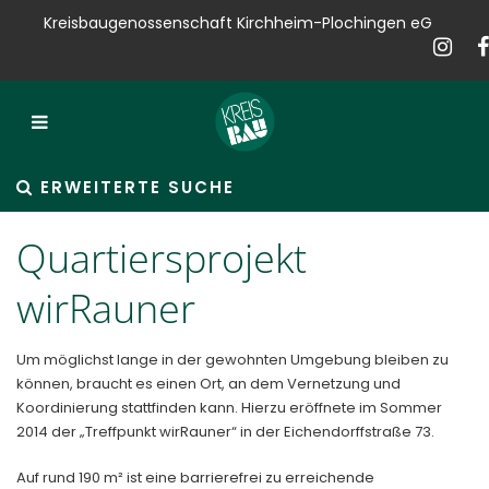
Kreisbaugenossenschaft Kirchheim-Plochingen eG
Kreisbau
Bauen
Vermieten
ERWEITERTE SUCHE
Verkaufen
Quartiersprojekt
Verwalten
wirRauner
Hausservice
Um möglichst lange in der gewohnten Umgebung bleiben zu
können, braucht es einen Ort, an dem Vernetzung und
Service
Koordinierung stattfinden kann. Hierzu eröffnete im Sommer
2014 der „Treffpunkt wirRauner“ in der Eichendorffstraße 73.
News
Auf rund 190 m² ist eine barrierefrei zu erreichende