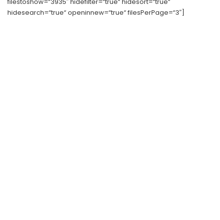
filestoshow=“3935″ hidefilter=“true“ hidesort=“true“
hidesearch=“true“ openinnew=“true“ filesPerPage=“3″]