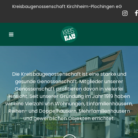
Kreisbaugenossenschaft Kirchheim-Plochingen eG
Kreisbau
Bauen
Vermieten
Verkaufen
Die Kreisbaugenossenschaft ist eine starke und
Verwalten
gesunde Genossenschaft. Mitglieder unserer
Genossenschaft profitieren davon in vielerlei
Hausservice
Hinsicht. Seit unserer Gründung im Jahr 1919 haben
wir eine Vielzahl von Wohnungen, Einfamilienhäusern,
Service
Reihen- und Doppelhäusern, Mehrfamilienhäusern
und gewerblichen Objekten errichtet.
News