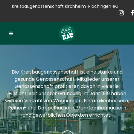
Kreisbaugenossenschaft Kirchheim-Plochingen eG
Kreisbau
Bauen
Vermieten
Verkaufen
Die Kreisbaugenossenschaft ist eine starke und
Verwalten
gesunde Genossenschaft. Mitglieder unserer
Genossenschaft profitieren davon in vielerlei
Hausservice
Hinsicht. Seit unserer Gründung im Jahr 1919 haben
wir eine Vielzahl von Wohnungen, Einfamilienhäusern,
Service
Reihen- und Doppelhäusern, Mehrfamilienhäusern
und gewerblichen Objekten errichtet.
News