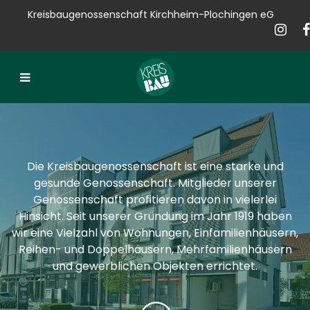
Kreisbaugenossenschaft Kirchheim-Plochingen eG
Kreisbau
Bauen
Vermieten
Verkaufen
Die Kreisbaugenossenschaft ist eine starke und
Verwalten
gesunde Genossenschaft. Mitglieder unserer
Genossenschaft profitieren davon in vielerlei
Hausservice
Hinsicht. Seit unserer Gründung im Jahr 1919 haben
wir eine Vielzahl von Wohnungen, Einfamilienhäusern,
Service
Reihen- und Doppelhäusern, Mehrfamilienhäusern
und gewerblichen Objekten errichtet.
News