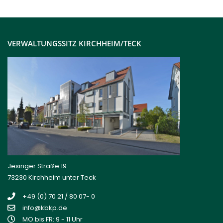
VERWALTUNGSSITZ KIRCHHEIM/TECK
Jesinger Straße 19
73230 Kirchheim unter Teck
+49 (0) 70 21 / 80 07- 0
info@kbkp.de
MO bis FR: 9 - 11 Uhr