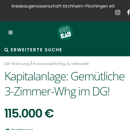
Kreisbaugenossenschaft Kirchheim-Plochingen eG
Kreisbau
Bauen
Vermieten
ERWEITERTE SUCHE
Verkaufen
DG-Wohnung
/
Provisionspflichtig
,
Zu Verkaufen
Kapitalanlage: Gemütliche
Verwalten
3-Zimmer-Whg im DG!
Hausservice
Service
115.000 €
News