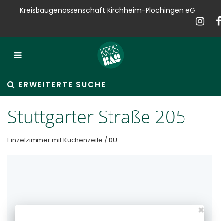
Kreisbaugenossenschaft Kirchheim-Plochingen eG
Kreisbau
Bauen
Vermieten
ERWEITERTE SUCHE
Verkaufen
Stuttgarter Straße 205
Verwalten
Einzelzimmer mit Küchenzeile / DU
Hausservice
Service
News
×