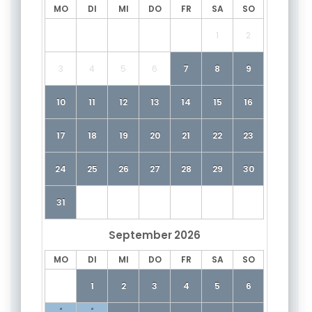
MO
DI
MI
DO
FR
SA
SO
1
2
3
4
5
6
7
8
9
10
11
12
13
14
15
16
17
18
19
20
21
22
23
24
25
26
27
28
29
30
31
September
2026
MO
DI
MI
DO
FR
SA
SO
1
2
3
4
5
6
·
·