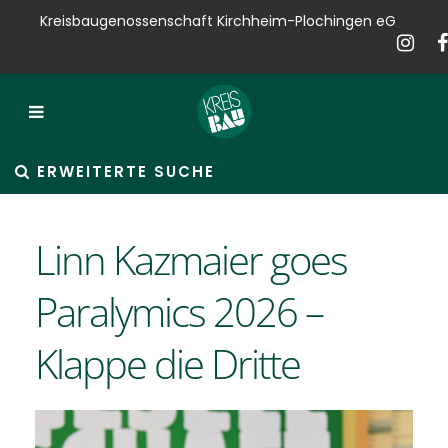
Kreisbaugenossenschaft Kirchheim-Plochingen eG
Kreisbau
Bauen
Vermieten
ERWEITERTE SUCHE
Verkaufen
Linn Kazmaier goes
Verwalten
Paralymics 2026 –
Hausservice
Klappe die Dritte
Service
News