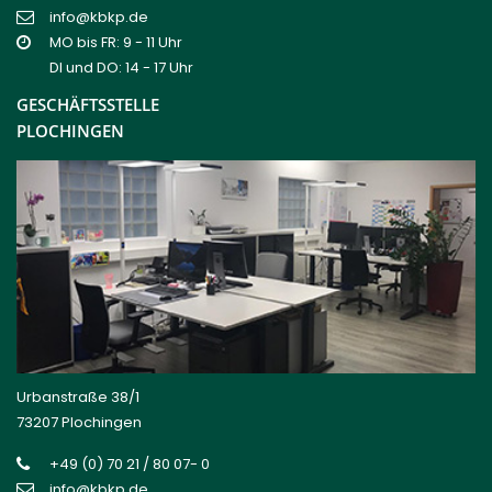
info@kbkp.de
MO bis FR: 9 - 11 Uhr
DI und DO: 14 - 17 Uhr
GESCHÄFTSSTELLE
PLOCHINGEN
Urbanstraße 38/1
73207 Plochingen
+49 (0) 70 21 / 80 07- 0
info@kbkp.de