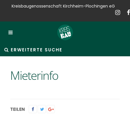
Kreisbaugenossenschaft Kirchheim-Plochingen eG
Kreisbau
Bauen
Vermieten
ERWEITERTE SUCHE
Verkaufen
Mieterinfo
Verwalten
Hausservice
Service
TEILEN
News