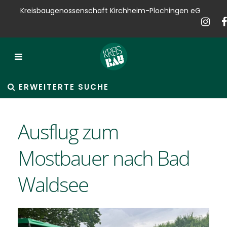
Kreisbaugenossenschaft Kirchheim-Plochingen eG
Kreisbau
Bauen
Vermieten
ERWEITERTE SUCHE
Verkaufen
Ausflug zum
Verwalten
Mostbauer nach Bad
Hausservice
Waldsee
Service
News