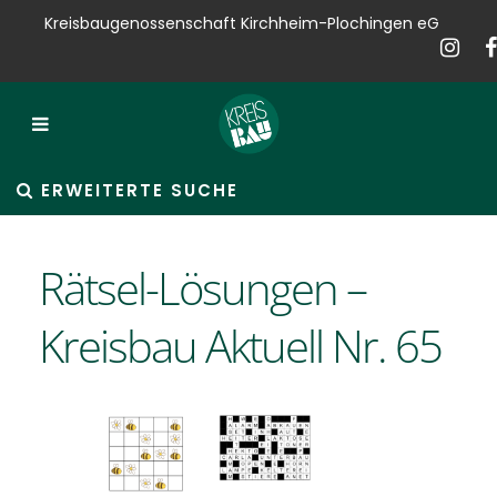
Kreisbaugenossenschaft Kirchheim-Plochingen eG
Kreisbau
Bauen
Vermieten
ERWEITERTE SUCHE
Verkaufen
Rätsel-Lösungen –
Verwalten
Kreisbau Aktuell Nr. 65
Hausservice
Service
News