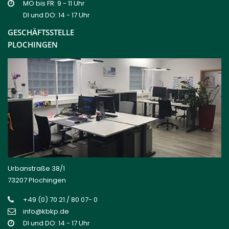
MO bis FR: 9 - 11 Uhr
DI und DO: 14 - 17 Uhr
GESCHÄFTSSTELLE
PLOCHINGEN
Urbanstraße 38/1
73207 Plochingen
+49 (0) 70 21 / 80 07- 0
info@kbkp.de
DI und DO: 14 - 17 Uhr