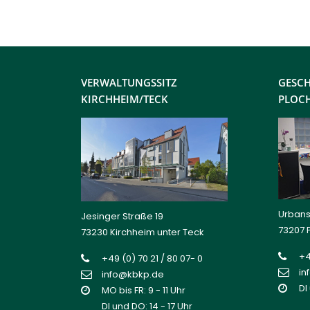
VERWALTUNGSSITZ
GESCH
KIRCHHEIM/TECK
PLOC
Urbans
Jesinger Straße 19
73207 
73230 Kirchheim unter Teck
+4
+49 (0) 70 21 / 80 07- 0
in
info@kbkp.de
DI
MO bis FR: 9 - 11 Uhr
DI und DO: 14 - 17 Uhr