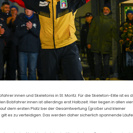
innen und Skeletonis in St. Moritz. Für die Skeleton-Elite ist es d
n Bobfahrer:innen ist allerdings erst Halbzeit. Hier liegen in allen vier
r auf dem ersten Platz bei der Gesamtwertung (großer und kleiner
 gilt es zu verteidigen. Das werden daher sicherlich spannende Läufe