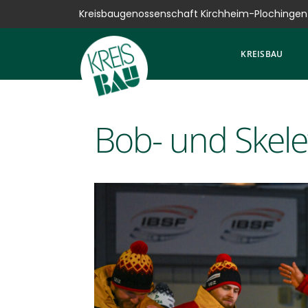
Kreisbaugenossenschaft Kirchheim-Plochingen
Kreisbau
KREISBAU
Bauen
Vermieten
Bob- und Skelet
Verkaufen
Verwalten
Hausservice
Service
News