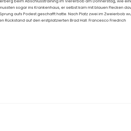
erberg beim Abschlusstraining im Viererbob am Donnerstag, wie ein
mussten sogar ins Krankenhaus, er selbst kam mit blauen Flecken da
rung aufs Podest geschafft hatte. Nach Platz zwei im Zweierbob w
n Rückstand auf den erstplatzierten Brad Hall. Francesco Friedrich