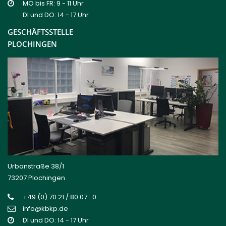
MO bis FR: 9 - 11 Uhr
DI und DO: 14 - 17 Uhr
GESCHÄFTSSTELLE
PLOCHINGEN
Urbanstraße 38/1
73207 Plochingen
+49 (0) 70 21 / 80 07- 0
info@kbkp.de
DI und DO: 14 - 17 Uhr