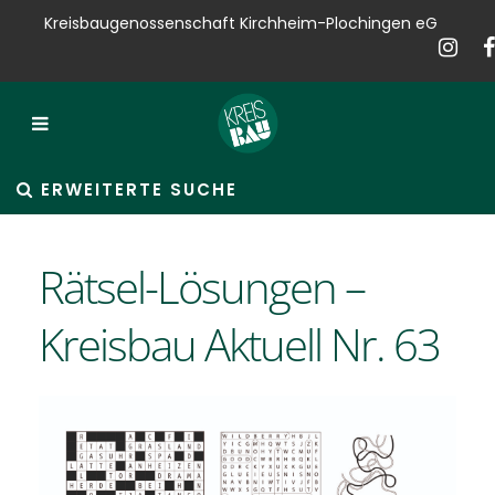
Kreisbaugenossenschaft Kirchheim-Plochingen eG
Kreisbau
Bauen
Vermieten
ERWEITERTE SUCHE
Verkaufen
Rätsel-Lösungen –
Verwalten
Kreisbau Aktuell Nr. 63
Hausservice
Service
News