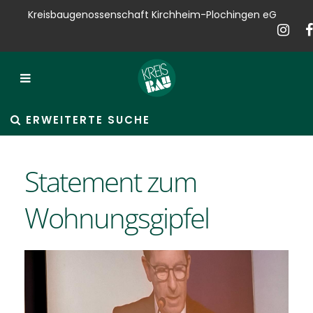
Kreisbaugenossenschaft Kirchheim-Plochingen eG
Kreisbau
Bauen
Vermieten
ERWEITERTE SUCHE
Verkaufen
Statement zum
Verwalten
Wohnungsgipfel
Hausservice
Service
News