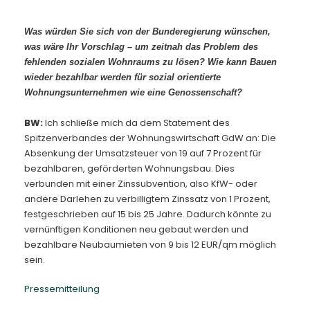
Was würden Sie sich von der Bunderegierung wünschen,
was wäre Ihr Vorschlag – um zeitnah das Problem des
fehlenden sozialen Wohnraums zu lösen? Wie kann Bauen
wieder bezahlbar werden für sozial orientierte
Wohnungsunternehmen wie eine Genossenschaft?
BW:
Ich schließe mich da dem Statement des
Spitzenverbandes der Wohnungswirtschaft GdW an: Die
Absenkung der Umsatzsteuer von 19 auf 7 Prozent für
bezahlbaren, geförderten Wohnungsbau. Dies
verbunden mit einer Zinssubvention, also KfW- oder
andere Darlehen zu verbilligtem Zinssatz von 1 Prozent,
festgeschrieben auf 15 bis 25 Jahre. Dadurch könnte zu
vernünftigen Konditionen neu gebaut werden und
bezahlbare Neubaumieten von 9 bis 12 EUR/qm möglich
sein.
Pressemitteilung