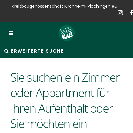
Kreisbaugenossenschaft Kirchheim-Plochingen eG
Kreisbau
Bauen
Vermieten
ERWEITERTE SUCHE
Verkaufen
Sie suchen ein Zimmer
Verwalten
oder Appartment für
Hausservice
Ihren Aufenthalt oder
Service
Sie möchten ein
News