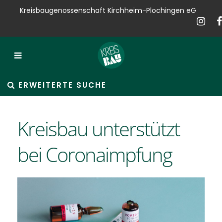
Kreisbaugenossenschaft Kirchheim-Plochingen eG
Kreisbau
Bauen
Vermieten
ERWEITERTE SUCHE
Verkaufen
Kreisbau unterstützt
Verwalten
bei Coronaimpfung
Hausservice
Service
News