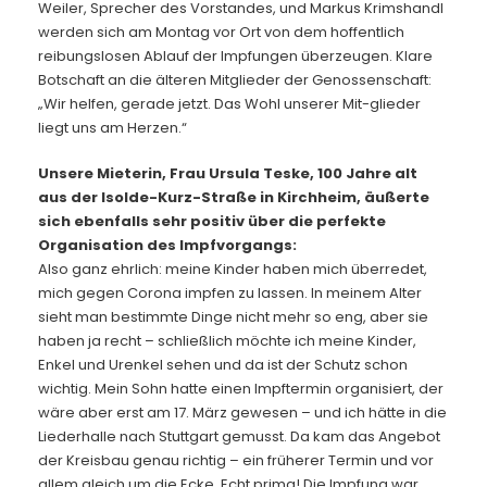
Weiler, Sprecher des Vorstandes, und Markus Krimshandl
werden sich am Montag vor Ort von dem hoffentlich
reibungslosen Ablauf der Impfungen überzeugen. Klare
Botschaft an die älteren Mitglieder der Genossenschaft:
„Wir helfen, gerade jetzt. Das Wohl unserer Mit-glieder
liegt uns am Herzen.“
Unsere Mieterin, Frau Ursula Teske, 100 Jahre alt
aus der Isolde-Kurz-Straße in Kirchheim, äußerte
sich ebenfalls sehr positiv über die perfekte
Organisation des Impfvorgangs:
Also ganz ehrlich: meine Kinder haben mich überredet,
mich gegen Corona impfen zu lassen. In meinem Alter
sieht man bestimmte Dinge nicht mehr so eng, aber sie
haben ja recht – schließlich möchte ich meine Kinder,
Enkel und Urenkel sehen und da ist der Schutz schon
wichtig. Mein Sohn hatte einen Impftermin organisiert, der
wäre aber erst am 17. März gewesen – und ich hätte in die
Liederhalle nach Stuttgart gemusst. Da kam das Angebot
der Kreisbau genau richtig – ein früherer Termin und vor
allem gleich um die Ecke. Echt prima! Die Impfung war