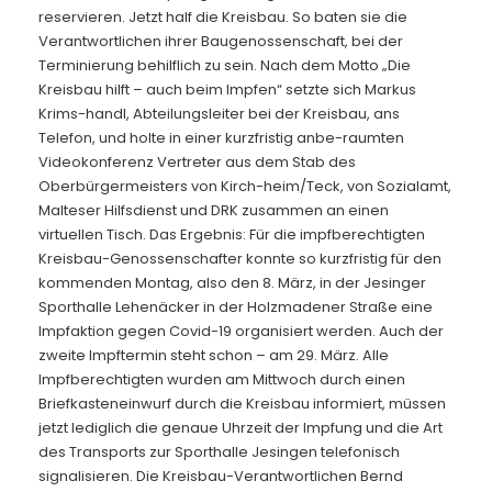
reservieren. Jetzt half die Kreisbau. So baten sie die
Verantwortlichen ihrer Baugenossenschaft, bei der
Terminierung behilflich zu sein. Nach dem Motto „Die
Kreisbau hilft – auch beim Impfen“ setzte sich Markus
Krims-handl, Abteilungsleiter bei der Kreisbau, ans
Telefon, und holte in einer kurzfristig anbe-raumten
Videokonferenz Vertreter aus dem Stab des
Oberbürgermeisters von Kirch-heim/Teck, von Sozialamt,
Malteser Hilfsdienst und DRK zusammen an einen
virtuellen Tisch. Das Ergebnis: Für die impfberechtigten
Kreisbau-Genossenschafter konnte so kurzfristig für den
kommenden Montag, also den 8. März, in der Jesinger
Sporthalle Lehenäcker in der Holzmadener Straße eine
Impfaktion gegen Covid-19 organisiert werden. Auch der
zweite Impftermin steht schon – am 29. März. Alle
Impfberechtigten wurden am Mittwoch durch einen
Briefkasteneinwurf durch die Kreisbau informiert, müssen
jetzt lediglich die genaue Uhrzeit der Impfung und die Art
des Transports zur Sporthalle Jesingen telefonisch
signalisieren. Die Kreisbau-Verantwortlichen Bernd