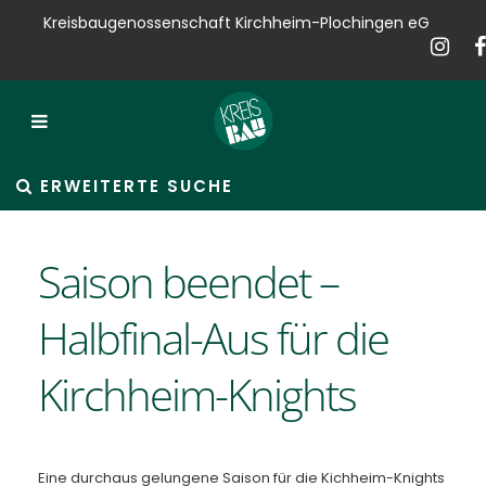
Kreisbaugenossenschaft Kirchheim-Plochingen eG
Kreisbau
Bauen
Vermieten
ERWEITERTE SUCHE
Verkaufen
Saison beendet –
Verwalten
Halbfinal-Aus für die
Hausservice
Kirchheim-Knights
Service
News
Eine durchaus gelungene Saison für die Kichheim-Knights