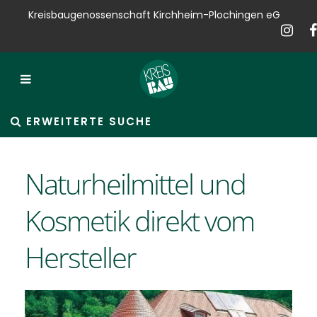
Kreisbaugenossenschaft Kirchheim-Plochingen eG
Kreisbau
Bauen
Vermieten
ERWEITERTE SUCHE
Verkaufen
Naturheilmittel und
Verwalten
Kosmetik direkt vom
Hausservice
Hersteller
Service
News