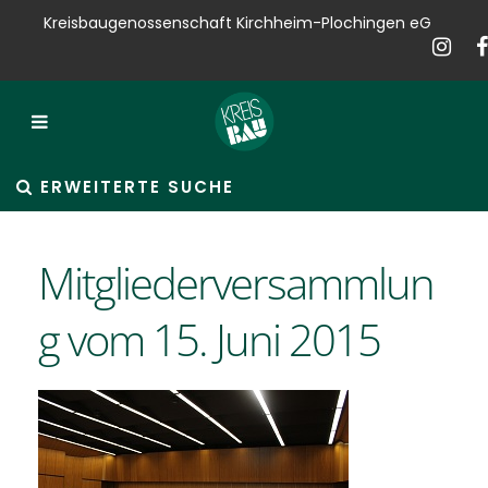
Kreisbaugenossenschaft Kirchheim-Plochingen eG
Kreisbau
Bauen
Vermieten
ERWEITERTE SUCHE
Verkaufen
Mitgliederversammlun
Verwalten
g vom 15. Juni 2015
Hausservice
Service
News