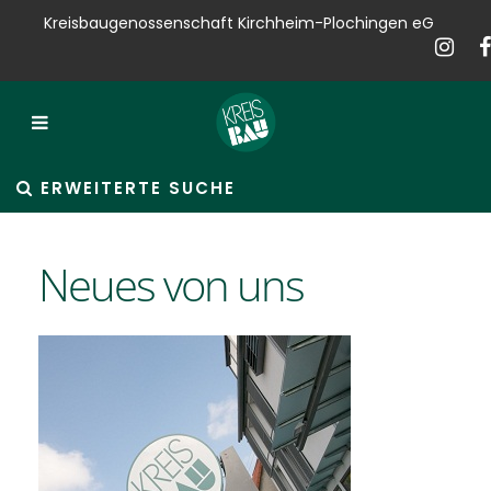
Kreisbaugenossenschaft Kirchheim-Plochingen eG
Kreisbau
Bauen
Vermieten
ERWEITERTE SUCHE
Verkaufen
Neues von uns
Verwalten
Hausservice
Service
News